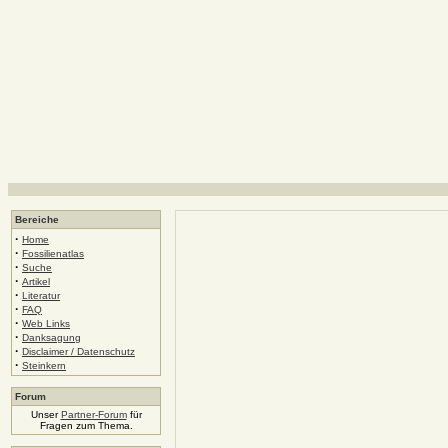
Bereiche
·
Home
·
Fossilienatlas
·
Suche
·
Artikel
·
Literatur
·
FAQ
·
Web Links
·
Danksagung
·
Disclaimer / Datenschutz
·
Steinkern
Forum
Unser
Partner-Forum
für
Fragen zum Thema.