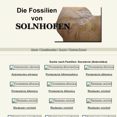
Home
|
Fossilienatlas
|
Suche
|
Partner-Forum
Suche nach Familien: Seesterne (Asteroidea)
Astropecten elegans
Pentasteria lithographica
Pentasteria tithonica
Pentasteria tithonica
Pentasteria tithonica
Riedaster reicheli
Riedaster reicheli
Riedaster reicheli
Riedaster reicheli