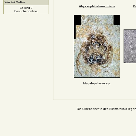
Wer ist Online
Abyssophthalmus mirus
G
Es sind 7
Besucher online.
Megalopalarve sp.
Die Urheberrechte des Bildmaterials liege