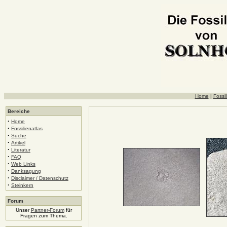
Home
|
Fossil
Bereiche
·
Home
·
Fossilienatlas
·
Suche
·
Artikel
·
Literatur
·
FAQ
·
Web Links
·
Danksagung
·
Disclaimer / Datenschutz
·
Steinkern
Forum
Unser
Partner-Forum
für
Fragen zum Thema.