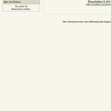
Risseloidea (1 Art)
Wer ist Online
Alle Fossilien anzeig
Es sind 14
Besucher online.
Die Urheberrechte des Bildmaterials liege