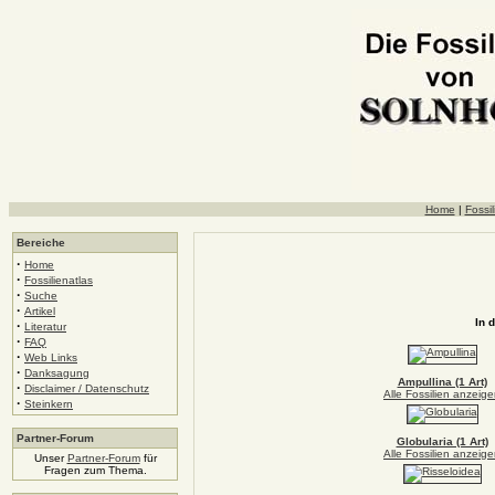
Home
|
Fossil
Bereiche
·
Home
·
Fossilienatlas
·
Suche
·
Artikel
In 
·
Literatur
·
FAQ
·
Web Links
·
Danksagung
Ampullina (1 Art)
·
Disclaimer / Datenschutz
Alle Fossilien anzeig
·
Steinkern
Partner-Forum
Globularia (1 Art)
Alle Fossilien anzeig
Unser
Partner-Forum
für
Fragen zum Thema.