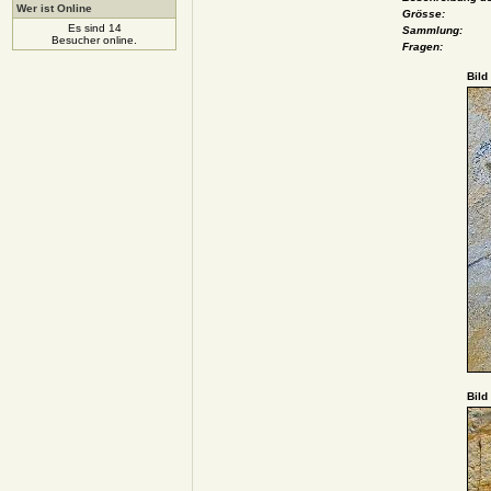
Wer ist Online
Grösse:
Es sind 14
Sammlung:
Besucher online.
Fragen:
Bild
Bild