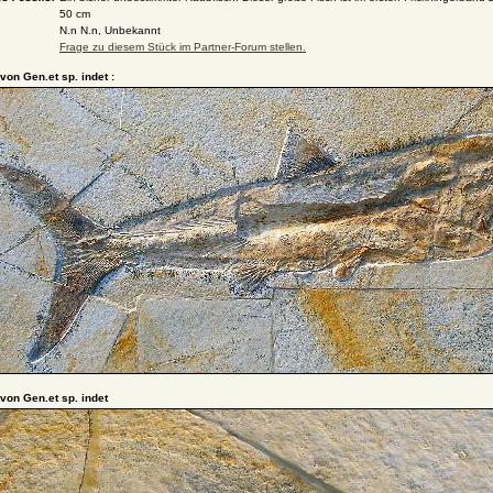
50 cm
N.n N.n, Unbekannt
Frage zu diesem Stück im Partner-Forum stellen.
 von Gen.et sp. indet :
 von Gen.et sp. indet