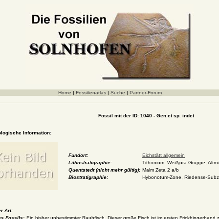
Home
|
Fossilienatlas
|
Suche
|
Partner-Forum
Fossil mit der ID: 1040 - Gen.et sp. indet
ologische Information:
Fundort:
Eichstätt allgemein
Lithostratigraphie:
Tithonium, Weißjura-Gruppe, Altmü
Quentstedt (nicht mehr gültig):
Malm Zeta 2 a/b
Biostratigraphie:
Hybonotum-Zone, Riedense-Sub
r Art:
s Fossils:
Ein bisher unbestimmter Raubfisch. Dieser große Fisch ist im ersten Frickhingerband