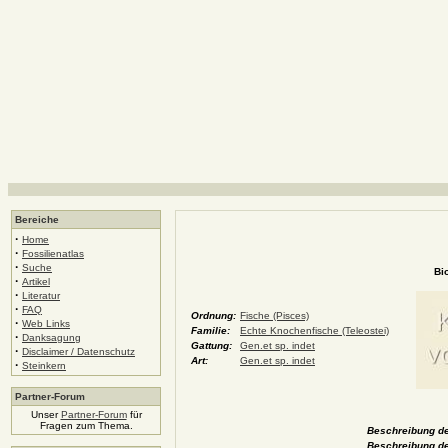
Bereiche
·
Home
·
Fossilienatlas
·
Suche
Bi
·
Artikel
·
Literatur
·
FAQ
Ordnung:
Fische (Pisces)
·
Web Links
Familie:
Echte Knochenfische (Teleostei)
·
Danksagung
Gattung:
Gen.et sp. indet
·
Disclaimer / Datenschutz
Art:
Gen.et sp. indet
·
Steinkern
Partner-Forum
Unser
Partner-Forum
für
Fragen zum Thema.
Beschreibung de
Beschreibung de