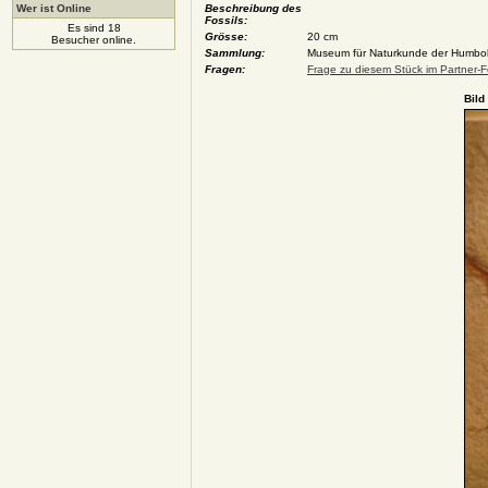
Wer ist Online
Beschreibung des
Fossils:
Es sind 18
Grösse:
20 cm
Besucher online.
Sammlung:
Museum für Naturkunde der Humboldt 
Fragen:
Frage zu diesem Stück im Partner-F
Bild