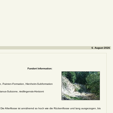
6. August 2026
Fundort Information:
e, Painten-Formation, Hienheim-Subformation
nus-Subzone, riedlingensis-Horizont
e. Die Afterflosse ist annähernd so hoch wie die Rückenflosse und lang ausgezogen, bis