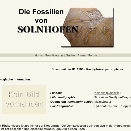
Home
|
Fossilienatlas
|
Suche
|
Partner-Forum
Fossil mit der ID: 1106 - Pachythrissops propterus
ologische Information:
Fundort:
Kelheim (Goldberg)
Lithostratigraphie:
Tithonium, Weißjura-Grupp
Quentstedt (nicht mehr gültig):
Malm Zeta 2
Biostratigraphie:
Hybonotum-Zone, Rueppelia
r Rückenflosse knapp hinter der Körpermitte. Die Genitalflossen befinden sich in der Körpermitt
 ist tief gespalten und erscheint etwas zu groß für diesen Fisch.