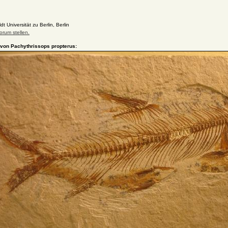
Universität zu Berlin, Berlin
orum stellen.
 von Pachythrissops propterus: