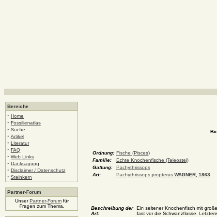
Bereiche
·
Home
·
Fossilienatlas
·
Suche
Bi
·
Artikel
·
Literatur
·
FAQ
Ordnung:
Fische (Pisces)
·
Web Links
Familie:
Echte Knochenfische (Teleostei)
·
Danksagung
Gattung:
Pachythrissops
·
Disclaimer / Datenschutz
Art:
Pachythrissops propterus
WAGNER, 1863
·
Steinkern
Partner-Forum
Unser
Partner-Forum
für
Fragen zum Thema.
Beschreibung der
Ein seltener Knochenfisch mit große
Art:
fast vor die Schwanzflosse. Letztere