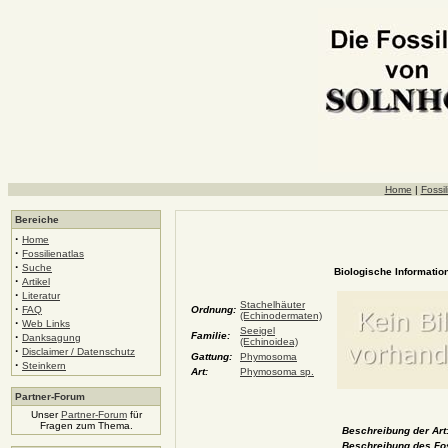
Home
|
Fossil
Bereiche
·
Home
·
Fossilienatlas
·
Suche
Biologische Information
·
Artikel
·
Literatur
Stachelhäuter
·
FAQ
Ordnung:
(Echinodermaten)
·
Web Links
Seeigel
·
Familie:
Danksagung
(Echinoidea)
·
Disclaimer / Datenschutz
Gattung:
Phymosoma
·
Steinkern
Art:
Phymosoma sp.
Partner-Forum
Unser
Partner-Forum
für
Fragen zum Thema.
Beschreibung der Art
Beschreibung des Fos