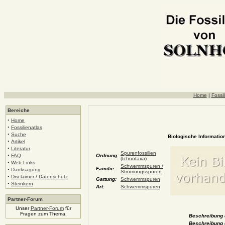
Home
|
Fossil
Bereiche
·
Home
·
Fossilienatlas
·
Suche
Biologische Information
·
Artikel
·
Literatur
Spurenfossilien
·
FAQ
Ordnung:
(Ichnotaxa)
·
Web Links
Schwemmspuren /
·
Familie:
Danksagung
Strömungsspuren
·
Disclaimer / Datenschutz
Gattung:
Schwemmspuren
·
Steinkern
Art:
Schwemmspuren
Partner-Forum
Unser
Partner-Forum
für
Fragen zum Thema.
Beschreibung d
Beschreibung 