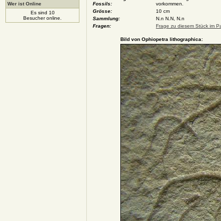
Wer ist Online
Fossils:
vorkommen.
Grösse:
10 cm
Es sind 10
Besucher online.
Sammlung:
N.n N.N, N.n
Fragen:
Frage zu diesem Stück im Pa
Bild von Ophiopetra lithographica: