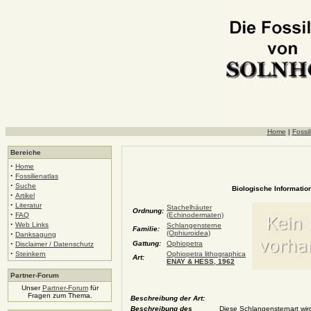
Home
|
Fossil
Bereiche
·
Home
·
Fossilienatlas
·
Suche
Biologische Information
·
Artikel
·
Literatur
Stachelhäuter
Ordnung:
·
FAQ
(Echinodermaten)
·
Web Links
Schlangensterne
Familie:
·
(Ophiuroidea)
Danksagung
·
Gattung:
Ophiopetra
Disclaimer / Datenschutz
·
Steinkern
Ophiopetra lithographica
Art:
ENAY & HESS, 1962
Partner-Forum
Unser
Partner-Forum
für
Fragen zum Thema.
Beschreibung der Art:
Beschreibung des
Diese Schlangensternart wir