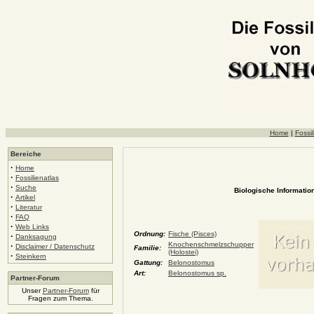
Home
|
Fossil
Bereiche
·
Home
·
Fossilienatlas
·
Suche
Biologische Information
·
Artikel
·
Literatur
·
FAQ
·
Web Links
Ordnung:
Fische (Pisces)
·
Danksagung
Knochenschmelzschupper
·
Disclaimer / Datenschutz
Familie:
(Holostei)
·
Steinkern
Gattung:
Belonostomus
Art:
Belonostomus sp.
Partner-Forum
Unser
Partner-Forum
für
Fragen zum Thema.