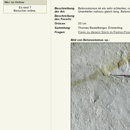
Wer ist Online
Es sind 7
Beschreibung
Belonostomus ist ein sehr schlanker,
Besucher online.
der Art:
Unterkiefer nahezu gleich lang. Belon
Beschreibung
des Fossils:
Grösse:
33 cm
Sammlung:
Thomas Bastelberger, Emmerting
Fragen:
Frage zu diesem Stück im Partner-Foru
Bild von Belonostomus sp.: