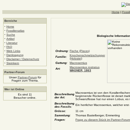
Home
|
Fossil
Bereiche
·
Home
·
Fossilienatlas
·
Suche
Biologische Information
·
Artikel
·
Literatur
·
FAQ
·
Web Links
Ordnung:
Fische (Pisces)
·
Danksagung
Knochenschmelzschupper
Familie:
·
(Holostei)
Disclaimer / Datenschutz
·
Gattung:
Macrosemius
Steinkern
Macrosemius rostratus
Art:
WAGNER, 1863
Partner-Forum
Unser
Partner-Forum
für
Fragen zum Thema.
Wer ist Online
Macrosemius ist von den Korallenfischen
Beschreibung
Es sind 11
beginnende Rückenflosse ist derart mark
der Art:
Besucher online.
Schwanzflosse hat nur einen Lobus, es i
Beschreibung
Ein herrlicher Macrosemius, welcher erst
des Fossils:
Grösse:
11 cm
Sammlung:
Thomas Bastelberger, Emmerting
Fragen:
Frage zu diesem Stück im Partner-Forum 