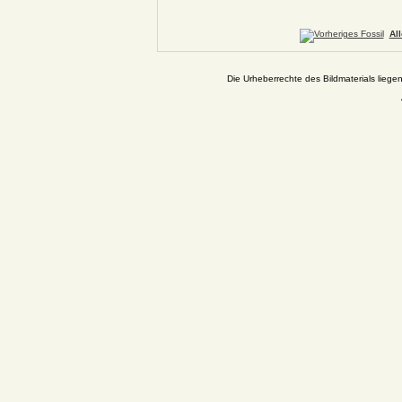
Al
Die Urheberrechte des Bildmaterials liege