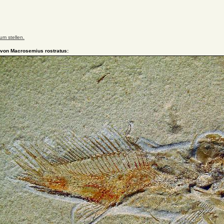
um stellen.
 von Macrosemius rostratus: