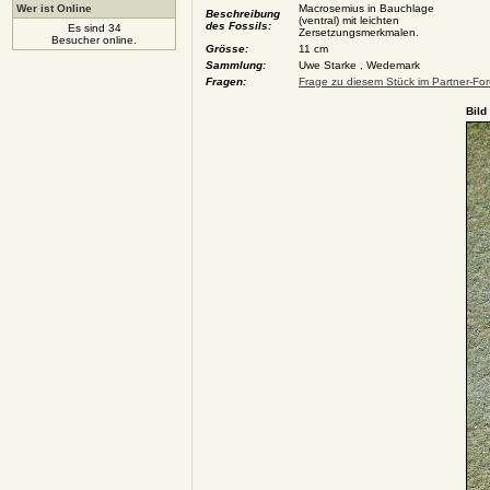
Wer ist Online
Macrosemius in Bauchlage
Beschreibung
(ventral) mit leichten
des Fossils:
Es sind 34
Zersetzungsmerkmalen.
Besucher online.
Grösse:
11 cm
Sammlung:
Uwe Starke , Wedemark
Fragen:
Frage zu diesem Stück im Partner-For
Bild