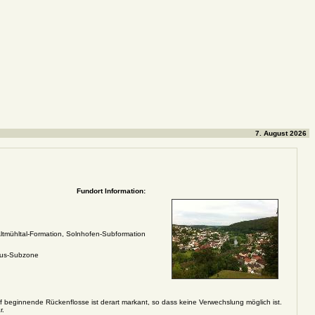
7. August 2026
Fundort Information:
ltmühltal-Formation, Solnhofen-Subformation
nus-Subzone
 beginnende Rückenflosse ist derart markant, so dass keine Verwechslung möglich ist.
r.