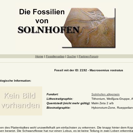
Home
|
Fossilienatlas
|
Suche
|
Partner-Forum
Fossil mit der ID: 2192 - Macrosemius rostratus
ologische Information:
Fundort:
Solnhofen allgemein
Lithostratigraphie:
Tithonium, Weißjura-Gruppe, A
Quentstedt (nicht mehr gültig):
Malm Zeta 2 a/b
Biostratigraphie:
Hybonotum-Zone, Rueppelia
hen des Plattenkalkes wohl unzweifelhaft am einfachsten zu erkennen. Die knapp hinter dem Kopf
en besetzt. Die Schwanzflosse hat nur einen Lobus, es ist keine Teilung in zwei Loben erkennba