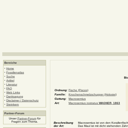
Bereiche
·
Home
·
Fossilienatlas
·
Suche
Bi
·
Artikel
·
Literatur
·
FAQ
Ordnung:
Fische (Pisces)
·
Web Links
Familie:
Knochenschmelzschupper (Holostei)
·
Danksagung
Gattung:
Macrosemius
·
Disclaimer / Datenschutz
Art:
Macrosemius rostratus
WAGNER, 1863
·
Steinkern
Partner-Forum
Unser
Partner-Forum
für
Fragen zum Thema.
Beschreibung
Macrosemius ist von den Korallenfisc
der Art:
Das Maul ist mit dicht stehenden Zähn