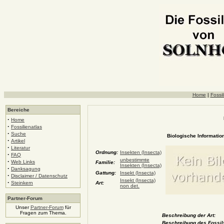
Home
|
Fossil
Bereiche
·
Home
·
Fossilienatlas
·
Suche
Biologische Information
·
Artikel
·
Literatur
Ordnung:
Insekten (Insecta)
·
FAQ
unbestimmte
·
Web Links
Familie:
Insekten (Insecta)
·
Danksagung
Gattung:
Insekt (Insecta)
·
Disclaimer / Datenschutz
Insekt (Insecta)
·
Steinkern
Art:
non det.
Partner-Forum
Unser
Partner-Forum
für
Fragen zum Thema.
Beschreibung der Art:
Beschreibung des Fossil