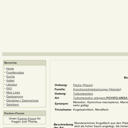
Bereiche
·
Home
·
Fossilienatlas
·
Suche
Bi
·
Artikel
·
Literatur
Ordnung:
Fische (Pisces)
·
FAQ
Familie:
Knochenschmelzschupper (Holostei)
·
Web Links
Gattung:
Turbomesodon
·
Danksagung
Art:
Turbomesodon relegans
POYATO-ARIZA 
·
Disclaimer / Datenschutz
Mesodon, Gyronchus macropterus, Macr
Synonym:
·
Steinkern
mehr gültig)
Trivialname:
Kugelzahnfisch, Mondfisch
Partner-Forum
Unser
Partner-Forum
für
Fragen zum Thema.
Wunderschöner Kugelfisch aus den Platte
Beschreibung
sind als hoher Saum angelegt, die hinte
der Art: