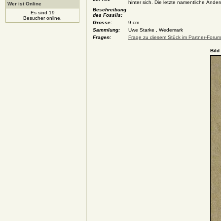
hinter sich. Die letzte namentliche Änd
Wer ist Online
Beschreibung
Es sind 19
des Fossils:
Besucher online.
Grösse:
9 cm
Sammlung:
Uwe Starke , Wedemark
Fragen:
Frage zu diesem Stück im Partner-Forum 
Bild