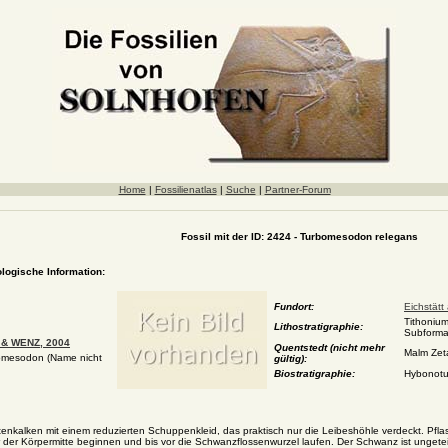
Home
|
Fossilienatlas
|
Suche
|
Partner-Forum
Fossil mit der ID: 2424 - Turbomesodon relegans
ologische Information:
Fundort:
Eichstätt
Tithonium
Lithostratigraphie:
Subforma
& WENZ, 2004
Quentstedt (nicht mehr
Malm Zet
omesodon (Name nicht
gültig):
Biostratigraphie:
Hybonotu
nkalken mit einem reduzierten Schuppenkleid, das praktisch nur die Leibeshöhle verdeckt. Pfla
r der Körpermitte beginnen und bis vor die Schwanzflossenwurzel laufen. Der Schwanz ist ungete