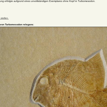
erung erfolgte aufgrund eines unvollständigen Exemplares ohne Kopf in Turbomesodon.
stellen.
 von Turbomesodon relegans: