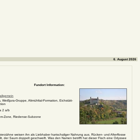
6. August 2026
Fundort Information:
 allgemein
, Weißjura-Gruppe, Altmühltal-Formation, Eichstätt-
tion
a 2 a/b
m-Zone, Riedense-Subzone
sterzähne weisen ihn als Liebhaber hartschaliger Nahrung aus. Rücken- und Afterflosse
ilt, der Saum doppelt geschweift. Was den Namen betrifft hat dieser Fisch eine Odyssee