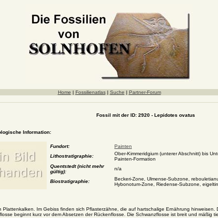
Home
|
Fossilienatlas
|
Suche
|
Partner-Forum
Fossil mit der ID: 2920 - Lepidotes ovatus
ologische Information:
Fundort:
Painten
Ober-Kimmeridgium (unterer Abschnitt) bis Unt
Lithostratigraphie:
Painten-Formation
Quentstedt (nicht mehr
n/a
gültig):
Beckeri-Zone, Ulmense-Subzone, rebouletianu
Biostratigraphie:
Hybonotum-Zone, Riedense-Subzone, eigeltin
lattenkalken. Im Gebiss finden sich Pflasterzähne, die auf hartschalige Ernährung hinweisen. Di
flosse beginnt kurz vor dem Absetzen der Rückenflosse. Die Schwanzflosse ist breit und mäßig tief