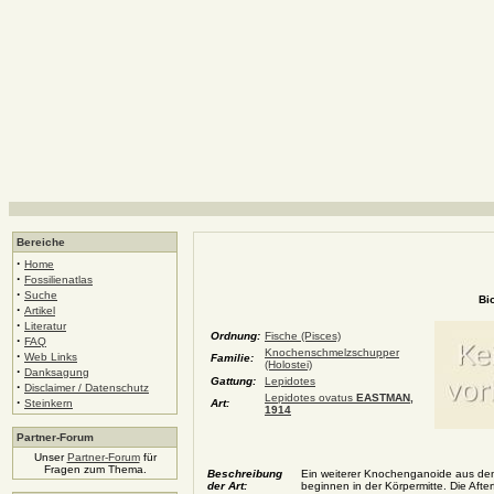
Bereiche
·
Home
·
Fossilienatlas
·
Suche
Bi
·
Artikel
·
Literatur
Ordnung:
Fische (Pisces)
·
FAQ
Knochenschmelzschupper
·
Web Links
Familie:
(Holostei)
·
Danksagung
Gattung:
Lepidotes
·
Disclaimer / Datenschutz
Lepidotes ovatus
EASTMAN,
·
Steinkern
Art:
1914
Partner-Forum
Unser
Partner-Forum
für
Fragen zum Thema.
Beschreibung
Ein weiterer Knochenganoide aus den P
der Art:
beginnen in der Körpermitte. Die After