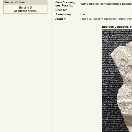
Wer ist Online
Beschreibung
Wunderbares, kontrastreiches Exempl
des Fossils:
Es sind 5
Grösse:
Besucher online.
Sammlung:
n.n.
Fragen:
Frage zu diesem Stück im Partner-For
Bild von Lepidotes o