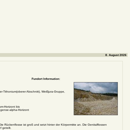
8. August 2026
Fundort Information:
er-Tithonium(oberer Abschnitt), Weißjura-Gruppe,
m-Horizont bis
gense-alpha-Horizont
e Rückenflosse ist groß und setzt hinter der Körpermitte an. Die Genitalflossen
 geteilt.