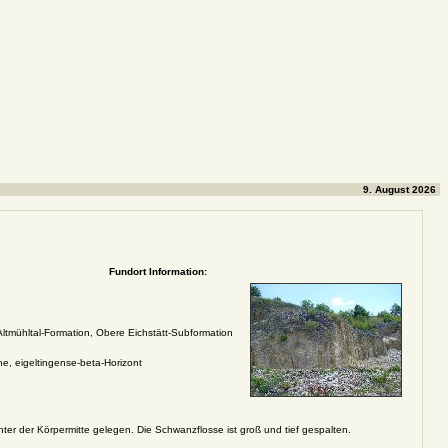
9. August 2026
Fundort Information:
Altmühltal-Formation, Obere Eichstätt-Subformation
, eigeltingense-beta-Horizont
nter der Körpermitte gelegen. Die Schwanzflosse ist groß und tief gespalten.