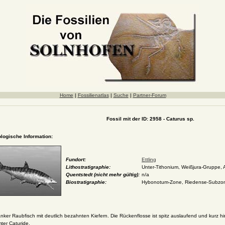
Home
|
Fossilienatlas
|
Suche
|
Partner-Forum
Fossil mit der ID: 2958 - Caturus sp.
ologische Information:
Fundort:
Ettling
Lithostratigraphie:
Unter-Tithonium, Weißjura-Gruppe, 
Quentstedt (nicht mehr gültig):
n/a
Biostratigraphie:
Hybonotum-Zone, Riedense-Subzone
nker Raubfisch mit deutlich bezahnten Kiefern. Die Rückenflosse ist spitz auslaufend und kurz hi
ter Caturide.