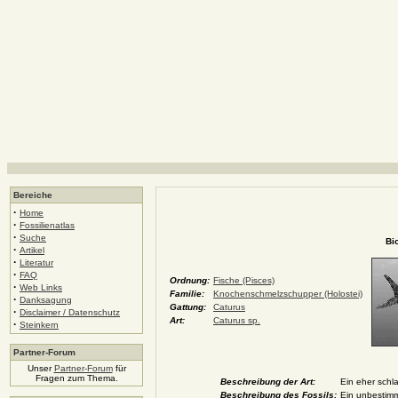
Bereiche
·
Home
·
Fossilienatlas
·
Suche
Bi
·
Artikel
·
Literatur
·
FAQ
Ordnung:
Fische (Pisces)
·
Web Links
Familie:
Knochenschmelzschupper (Holostei)
·
Danksagung
Gattung:
Caturus
·
Disclaimer / Datenschutz
Art:
Caturus sp.
·
Steinkern
Partner-Forum
Unser
Partner-Forum
für
Fragen zum Thema.
Beschreibung der Art:
Ein eher schla
Beschreibung des Fossils:
Ein unbestimm