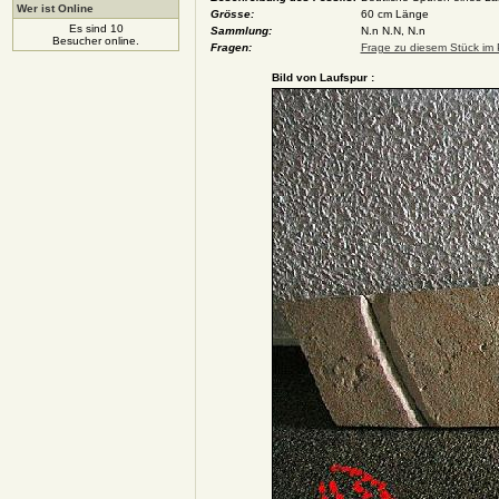
Wer ist Online
Grösse:
60 cm Länge
Es sind 10
Sammlung:
N.n N.N, N.n
Besucher online.
Fragen:
Frage zu diesem Stück im P
Bild von Laufspur :