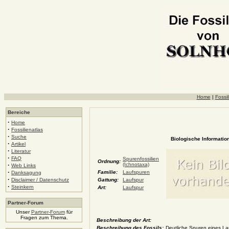
Home
|
Fossil
Bereiche
·
Home
·
Fossilienatlas
·
Suche
Biologische Information
·
Artikel
·
Literatur
·
FAQ
Spurenfossilien
Ordnung:
·
(Ichnotaxa)
Web Links
·
Familie:
Laufspuren
Danksagung
·
Disclaimer / Datenschutz
Gattung:
Laufspur
·
Steinkern
Art:
Laufspur
Partner-Forum
Unser
Partner-Forum
für
Fragen zum Thema.
Beschreibung der Art:
Beschreibung des Fossils:
Deutliche Spuren eines La