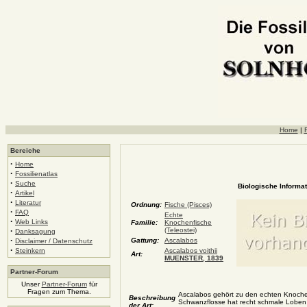
Home
|
F
Bereiche
·
Home
·
Fossilienatlas
·
Suche
Biologische Informat
·
Artikel
·
Literatur
Ordnung:
Fische (Pisces)
·
FAQ
Echte
·
Web Links
Familie:
Knochenfische
·
(Teleostei)
Danksagung
·
Gattung:
Ascalabos
Disclaimer / Datenschutz
·
Steinkern
Ascalabos voithii
Art:
MUENSTER, 1839
Partner-Forum
Unser
Partner-Forum
für
Fragen zum Thema.
Ascalabos gehört zu den echten Knochenf
Beschreibung
Schwanzflosse hat recht schmale Loben u
der Art: