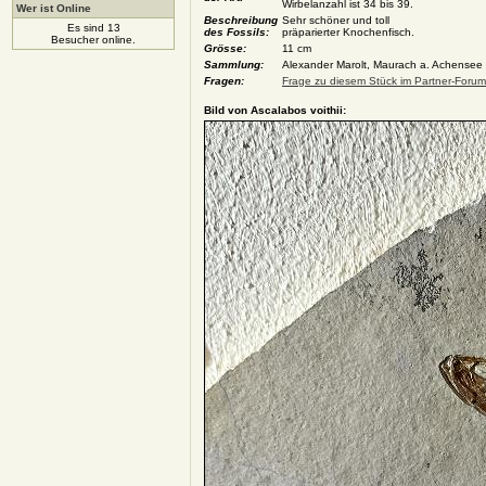
Wirbelanzahl ist 34 bis 39.
Wer ist Online
Beschreibung
Sehr schöner und toll
Es sind 13
des Fossils:
präparierter Knochenfisch.
Besucher online.
Grösse:
11 cm
Sammlung:
Alexander Marolt, Maurach a. Achensee
Fragen:
Frage zu diesem Stück im Partner-Forum 
Bild von Ascalabos voithii: