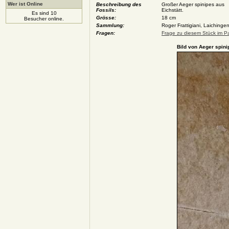
Wer ist Online
Beschreibung des
Großer Aeger spinipes aus
Fossils:
Eichstätt.
Es sind 10
Grösse:
18 cm
Besucher online.
Sammlung:
Roger Frattigiani, Laichinge
Fragen:
Frage zu diesem Stück im Pa
Bild von Aeger spini