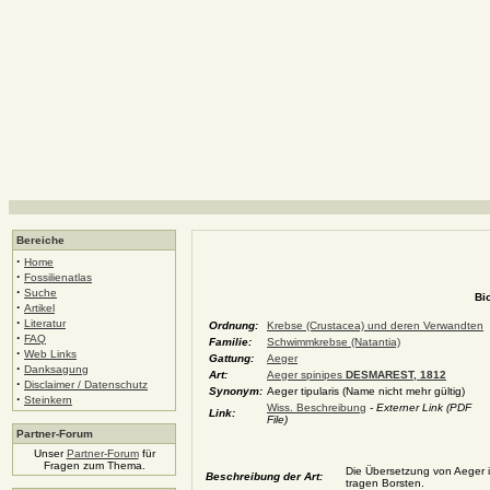
Bereiche
·
Home
·
Fossilienatlas
·
Suche
Bi
·
Artikel
·
Literatur
Ordnung:
Krebse (Crustacea) und deren Verwandten
·
FAQ
Familie:
Schwimmkrebse (Natantia)
·
Web Links
Gattung:
Aeger
·
Danksagung
Art:
Aeger spinipes
DESMAREST, 1812
·
Disclaimer / Datenschutz
Synonym:
Aeger tipularis (Name nicht mehr gültig)
·
Steinkern
Wiss. Beschreibung
- Externer Link (PDF
Link:
File)
Partner-Forum
Unser
Partner-Forum
für
Fragen zum Thema.
Die Übersetzung von Aeger i
Beschreibung der Art:
tragen Borsten.