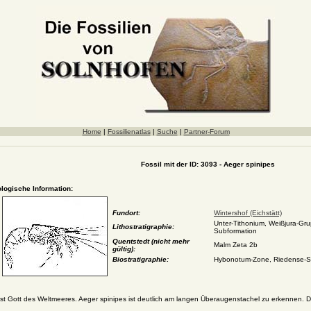
Home
|
Fossilienatlas
|
Suche
|
Partner-Forum
Fossil mit der ID: 3093 - Aeger spinipes
ologische Information:
Fundort:
Wintershof (Eichstätt)
Unter-Tithonium, Weißjura-Gru
Lithostratigraphie:
Subformation
Quentstedt (nicht mehr
Malm Zeta 2b
gültig):
Biostratigraphie:
Hybonotum-Zone, Riedense-Su
st Gott des Weltmeeres. Aeger spinipes ist deutlich am langen Überaugenstachel zu erkennen. 