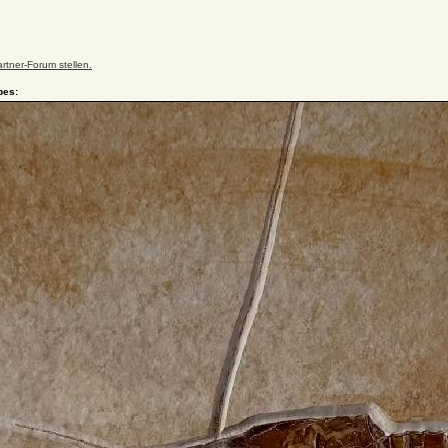
n
rtner-Forum stellen.
pes: