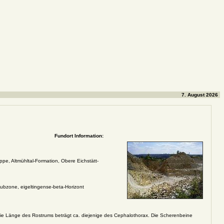
7. August 2026
Fundort Information:
ppe, Altmühltal-Formation, Obere Eichstätt-
bzone, eigeltingense-beta-Horizont
Die Länge des Rostrums beträgt ca. diejenige des Cephalothorax. Die Scherenbeine