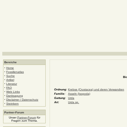
Bereiche
·
Home
·
Fossilienatlas
·
Suche
Bi
·
Artikel
·
Literatur
·
FAQ
Ordnung:
Krebse (Crustacea) und deren Verwandten
·
Web Links
Familie:
Asseln (Isopoda)
·
Danksagung
Gattung:
Urda
·
Disclaimer / Datenschutz
Art:
Urda sp.
·
Steinkern
Partner-Forum
Unser
Partner-Forum
für
Fragen zum Thema.