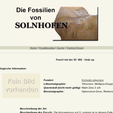
Home
|
Fossilienatlas
|
Suche
|
Partner-Forum
Fossil mit der ID: 382 - Urda sp.
ologische Information:
Fundort:
Eichstätt allgemein
Lithostratigraphie:
Tithonium, Weißjura-Gruppe
Quentstedt (nicht mehr gültig):
Malm Zeta 2 a/b
Biostratigraphie:
Hybonotum-Zone, Rieden
Beschreibung der Art:
Beschreibung des Fossils:
Die Artzuweisung auf U. rostrata ist in diesem Falle