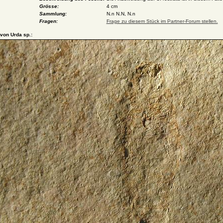
Grösse:
4 cm
Sammlung:
N.n N.N, N.n
Fragen:
Frage zu diesem Stück im Partner-Forum stellen.
 von Urda sp.: