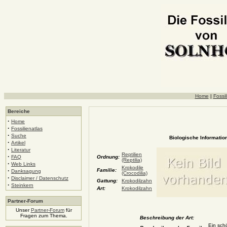
Home
|
Fossil
Bereiche
·
Home
·
Fossilienatlas
·
Suche
Biologische Information
·
Artikel
·
Literatur
Reptilien
·
FAQ
Ordnung:
(Reptilia)
·
Web Links
Krokodile
·
Familie:
Danksagung
(Crocodilia)
·
Disclaimer / Datenschutz
Gattung:
Krokodilzahn
·
Steinkern
Art:
Krokodilzahn
Partner-Forum
Unser
Partner-Forum
für
Fragen zum Thema.
Beschreibung der Art:
Ein sch