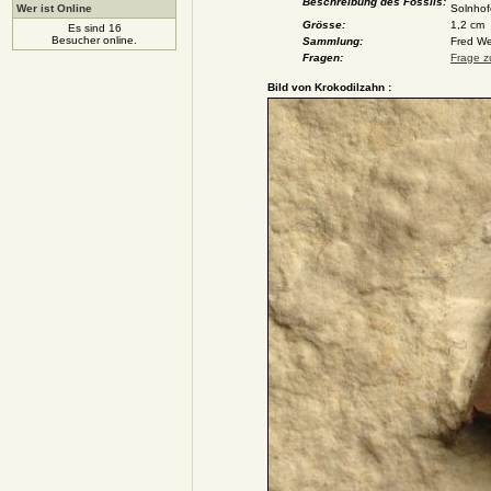
Beschreibung des Fossils:
Wer ist Online
Solnhof
Grösse:
1,2 cm
Es sind 16
Besucher online.
Sammlung:
Fred We
Fragen:
Frage z
Bild von Krokodilzahn :