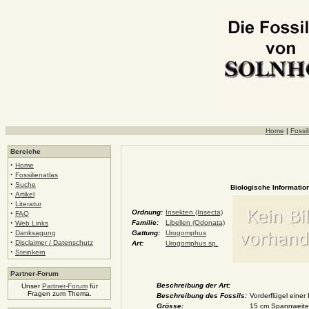
Home
|
Fossil
Bereiche
·
Home
·
Fossilienatlas
·
Suche
Biologische Information
·
Artikel
·
Literatur
·
Ordnung:
Insekten (Insecta)
FAQ
·
Familie:
Libellen (Odonata)
Web Links
·
Danksagung
Gattung:
Urogomphus
·
Disclaimer / Datenschutz
Art:
Urogomphus sp.
·
Steinkern
Partner-Forum
Beschreibung der Art:
Unser
Partner-Forum
für
Fragen zum Thema.
Beschreibung des Fossils:
Vorderflügel einer
Grösse:
15 cm Spannweite