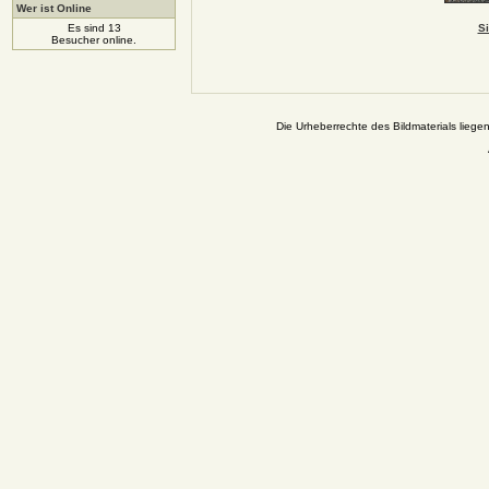
Wer ist Online
Es sind 13
Si
Besucher online.
Die Urheberrechte des Bildmaterials liege