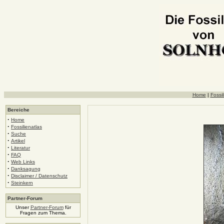
Home
|
Fossil
Bereiche
·
Home
·
Fossilienatlas
·
Suche
·
Artikel
·
Literatur
·
FAQ
·
Web Links
·
Danksagung
·
Disclaimer / Datenschutz
·
Steinkern
Partner-Forum
Unser
Partner-Forum
für
Fragen zum Thema.