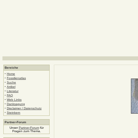
Bereiche
·
Home
·
Fossilienatlas
·
Suche
·
Artikel
·
Literatur
·
FAQ
·
Web Links
·
Danksagung
·
Disclaimer / Datenschutz
·
Steinkern
Partner-Forum
Unser
Partner-Forum
für
Fragen zum Thema.