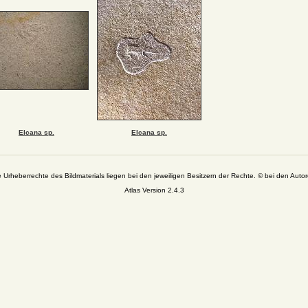
Elcana sp.
Elcana sp.
e Urheberrechte des Bildmaterials liegen bei den jeweiligen Besitzern der Rechte. © bei den Autor
Atlas Version 2.4.3