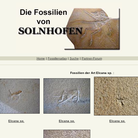
Home
|
Fossilienatlas
|
Suche
|
Partner-Forum
Fossilien der Art Elcana sp. :
Elcana sp.
Elcana sp.
Elcana sp.