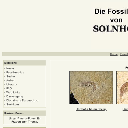
Home
|
Fossil
Bereiche
F
·
Home
·
Fossilienatlas
·
Suche
·
Artikel
·
Literatur
·
FAQ
·
Web Links
·
Danksagung
·
Disclaimer / Datenschutz
·
Steinkern
Harthofia blumenbergi
Har
Partner-Forum
Unser
Partner-Forum
für
Fragen zum Thema.