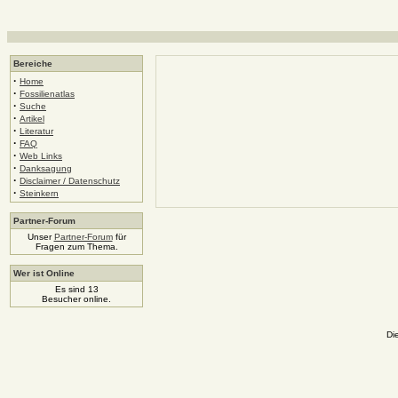
Bereiche
·
Home
·
Fossilienatlas
·
Suche
·
Artikel
·
Literatur
·
FAQ
·
Web Links
·
Danksagung
·
Disclaimer / Datenschutz
·
Steinkern
Partner-Forum
Unser
Partner-Forum
für
Fragen zum Thema.
Wer ist Online
Es sind 13
Besucher online.
Di