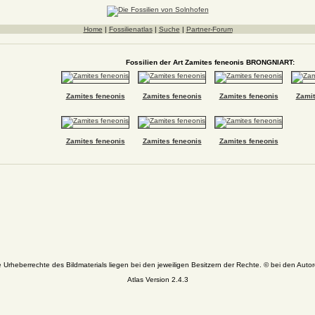
Home
|
Fossilienatlas
|
Suche
|
Partner-Forum
Fossilien der Art Zamites feneonis BRONGNIART:
Zamites feneonis
Zamites feneonis
Zamites feneonis
Zamit
Zamites feneonis
Zamites feneonis
Zamites feneonis
e Urheberrechte des Bildmaterials liegen bei den jeweiligen Besitzern der Rechte. © bei den Autor
Atlas Version 2.4.3