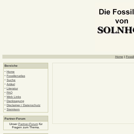
Home
|
Fossil
Bereiche
·
Home
·
Fossilienatlas
·
Suche
·
Artikel
·
Literatur
·
FAQ
·
Web Links
·
Danksagung
·
Disclaimer / Datenschutz
·
Steinkern
Partner-Forum
Unser
Partner-Forum
für
Fragen zum Thema.