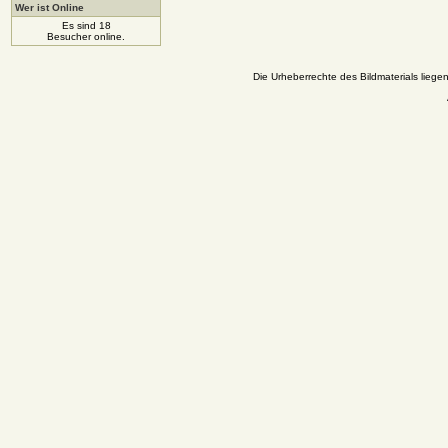
Wer ist Online
Es sind 18
Besucher online.
Die Urheberrechte des Bildmaterials liege