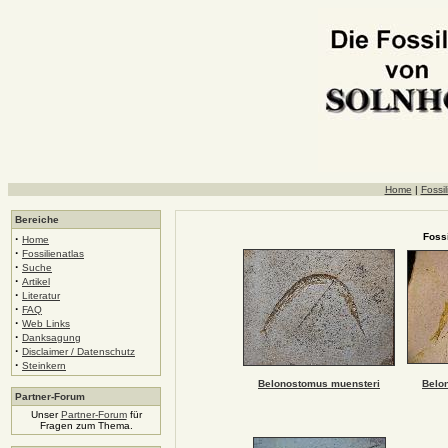
Home
|
Fossil
Bereiche
Foss
·
Home
·
Fossilienatlas
·
Suche
·
Artikel
·
Literatur
·
FAQ
·
Web Links
·
Danksagung
·
Disclaimer / Datenschutz
·
Steinkern
Belonostomus muensteri
Belo
Partner-Forum
Unser
Partner-Forum
für
Fragen zum Thema.