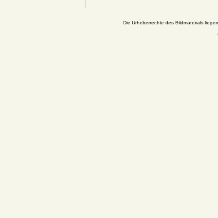
Die Urheberrechte des Bildmaterials liege