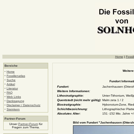
Home
|
Fossil
Bereiche
Weitere
·
Home
·
Fossilienatlas
·
Suche
Fundort Informat
·
Artikel
Fundort:
Jachenhausen (Otterz
·
Literatur
Weitere Informationen:
·
FAQ
Lithostratigraphie:
Unter-Tithonium, Weiß
·
Web Links
Quentstedt (nicht mehr gültig):
Malm zeta 1 / 2
·
Danksagung
·
Biostratigraphie:
Hybonotum-Zone, Rie
Disclaimer / Datenschutz
·
Schichtbezeichnung:
Lithographischer Platt
Steinkern
Absolutes Alter:
151 -152 Mio. Jahre +/
Partner-Forum
Bild vom Fundort "Jachenhausen (Otterzh
Unser
Partner-Forum
für
Fragen zum Thema.