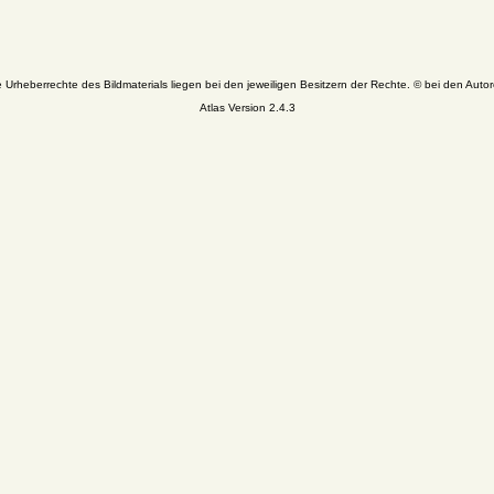
e Urheberrechte des Bildmaterials liegen bei den jeweiligen Besitzern der Rechte. © bei den Autor
Atlas Version 2.4.3