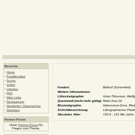
Bereiche
·
Home
·
Fossilienatlas
·
Suche
·
Artikel
Fundort:
Birkhof (Schernfeld)
·
Literatur
Weitere Informationen:
·
FAQ
Lithostratigraphie:
Unter-Tithonium, Weißj
·
Web Links
Quentstedt (nicht mehr gültig):
Malm Zeta 2b
·
Danksagung
·
Biostratigraphie:
Hybonotum-Zone, Ried
Disclaimer / Datenschutz
·
Schichtbezeichnung:
Lithographischer Platt
Steinkern
Absolutes Alter:
150,8 - 152 Mio Jahre 
Partner-Forum
Unser
Partner-Forum
für
Fragen zum Thema.