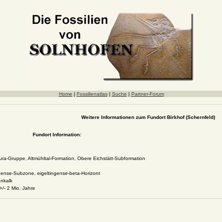
Home
|
Fossilienatlas
|
Suche
|
Partner-Forum
Weitere Informationen zum Fundort Birkhof (Schernfeld)
Fundort Information:
ura-Gruppe, Altmühltal-Formation, Obere Eichstätt-Subformation
ense-Subzone, eigeltingense-beta-Horizont
enkalk
+/- 2 Mio. Jahre