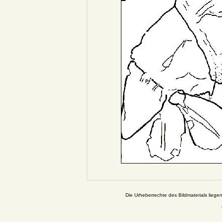
Die Urheberrechte des Bildmaterials liege