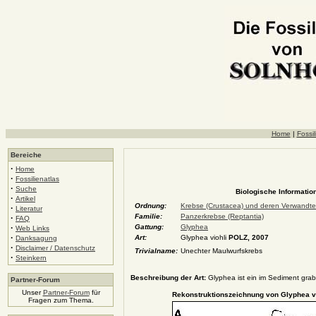
Home
|
Fossil
Bereiche
·
Home
·
Fossilienatlas
·
Suche
Biologische Information
·
Artikel
Ordnung:
Krebse (Crustacea) und deren Verwandt
·
Literatur
Familie:
Panzerkrebse (Reptantia)
·
FAQ
·
Gattung:
Glyphea
Web Links
·
Art:
Glyphea viohli
POLZ, 2007
Danksagung
·
Disclaimer / Datenschutz
Trivialname:
Unechter Maulwurfskrebs
·
Steinkern
Beschreibung der Art:
Glyphea ist ein im Sediment grab
Partner-Forum
Unser
Partner-Forum
für
Rekonstruktionszeichnung von Glyphea v
Fragen zum Thema.