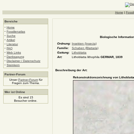
Home
|
Fossil
Bereiche
·
Home
·
Fossilienatlas
·
Suche
Biologische Information
·
Artikel
·
Ordnung:
Insekten (Insecta)
Literatur
·
Familie:
Schaben (Blattaria)
FAQ
·
Web Links
Gattung:
Lithoblatta
·
Danksagung
Art:
Lithoblatta lithophila
GERMAR, 1839
·
Disclaimer / Datenschutz
·
Steinkern
Beschreibung der Art:
Partner-Forum
Rekonstruktionszeichnung von Lithoblatt
Unser
Partner-Forum
für
Fragen zum Thema.
Wer ist Online
Es sind 15
Besucher online.