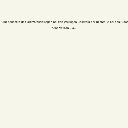
e Urheberrechte des Bildmaterials liegen bei den jeweiligen Besitzern der Rechte. © bei den Autor
Atlas Version 2.4.3