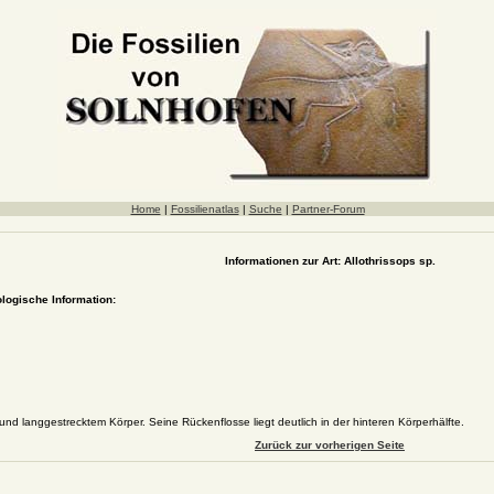
Home
|
Fossilienatlas
|
Suche
|
Partner-Forum
Informationen zur Art: Allothrissops sp.
ologische Information:
nd langgestrecktem Körper. Seine Rückenflosse liegt deutlich in der hinteren Körperhälfte.
Zurück zur vorherigen Seite