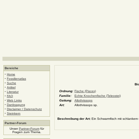
Bereiche
·
Home
·
Fossilienatlas
·
Suche
Bi
·
Artikel
·
Ordnung:
Fische (Pisces)
Literatur
·
Familie:
Echte Knochenfische (Teleostei)
FAQ
·
Web Links
Gattung:
Allothrissops
·
Danksagung
Art:
Allothrissops sp.
·
Disclaimer / Datenschutz
·
Steinkern
Beschreibung der Art:
Ein Schwarmfisch mit schlankem u
Partner-Forum
Unser
Partner-Forum
für
Fragen zum Thema.